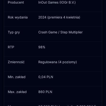
Producent
InOut Games (IOGr B.V.)
Rok wydania
2024 (premiera 4 kwietnia)
Typ gry
Crash Game / Step Multiplier
RTP
98%
Zmienność
Regulowana (4 poziomy)
Min. zakład
0,04 PLN
Max. zakład
860 PLN