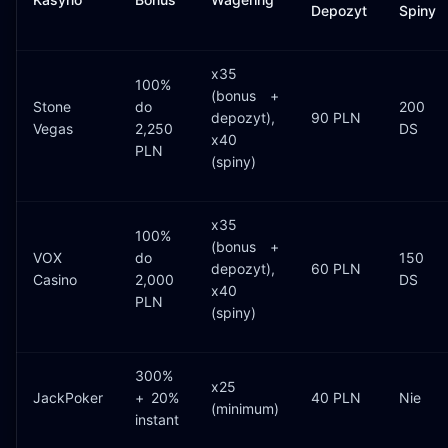
Depozyt
Spiny
x35
100%
(bonus +
Stone
do
200
depozyt),
90 PLN
Vegas
2,250
DS
x40
PLN
(spiny)
x35
100%
(bonus +
VOX
do
150
depozyt),
60 PLN
Casino
2,000
DS
x40
PLN
(spiny)
300%
x25
JackPoker
+ 20%
40 PLN
Nie
(minimum)
instant