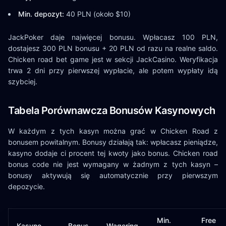
Min. depozyt:
40 PLN (około $10)
JackPoker daje najwięcej bonusu. Wpłacasz 100 PLN,
dostajesz 300 PLN bonusu + 20 PLN od razu na realne saldo.
Chicken road bet game jest w sekcji JackCasino. Weryfikacja
trwa 2 dni przy pierwszej wypłacie, ale potem wypłaty idą
szybciej.
Tabela Porównawcza Bonusów Kasynowych
W każdym z tych kasyn można grać w Chicken Road z
bonusem powitalnym. Bonusy działają tak: wpłacasz pieniądze,
kasyno dodaje ci procent tej kwoty jako bonus. Chicken road
bonus code nie jest wymagany w żadnym z tych kasyn –
bonusy aktywują się automatycznie przy pierwszym
depozycie.
Min.
Free
Kasyno
Bonus
Wagering