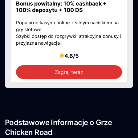
Bonus powitalny: 10% cashback +
100% depozytu + 100 DS
Popularne kasyno online z silnym naciskiem na
gry slotowe
Szybki dostęp do rozgrywki, atrakcyjne bonusy i
przyjazna nawigacja
4.6/5
Zagraj teraz
Podstawowe Informacje o Grze
Chicken Road