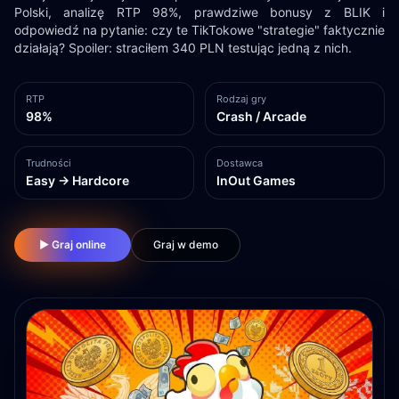
Polski, analizę RTP 98%, prawdziwe bonusy z BLIK i
odpowiedź na pytanie: czy te TikTokowe "strategie" faktycznie
działają? Spoiler: straciłem 340 PLN testując jedną z nich.
RTP
Rodzaj gry
98%
Crash / Arcade
Trudności
Dostawca
Easy → Hardcore
InOut Games
▶ Graj online
Graj w demo