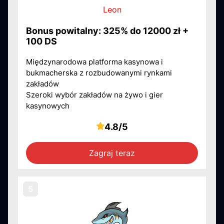
Leon
Bonus powitalny: 325% do 12000 zł +
100 DS
Międzynarodowa platforma kasynowa i
bukmacherska z rozbudowanymi rynkami
zakładów
Szeroki wybór zakładów na żywo i gier
kasynowych
4.8/5
Zagraj teraz