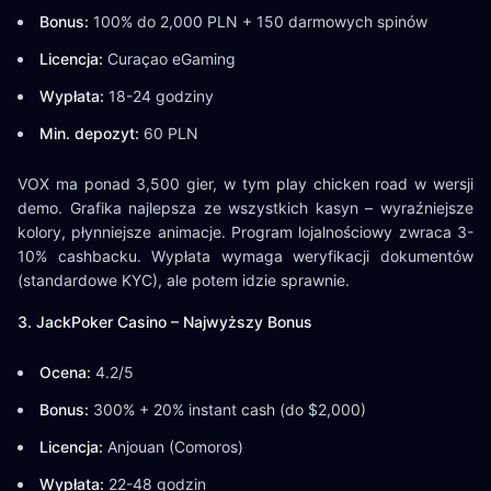
Bonus:
100% do 2,000 PLN + 150 darmowych spinów
Licencja:
Curaçao eGaming
Wypłata:
18-24 godziny
Min. depozyt:
60 PLN
VOX ma ponad 3,500 gier, w tym play chicken road w wersji
demo. Grafika najlepsza ze wszystkich kasyn – wyraźniejsze
kolory, płynniejsze animacje. Program lojalnościowy zwraca 3-
10% cashbacku. Wypłata wymaga weryfikacji dokumentów
(standardowe KYC), ale potem idzie sprawnie.
3. JackPoker Casino – Najwyższy Bonus
Ocena:
4.2/5
Bonus:
300% + 20% instant cash (do $2,000)
Licencja:
Anjouan (Comoros)
Wypłata:
22-48 godzin