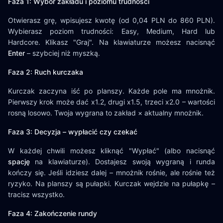
Faza 1: Wybór zakładu i poziomu trudności
Otwierasz grę, wpisujesz kwotę (od 0,04 PLN do 860 PLN).
Wybierasz poziom trudności: Easy, Medium, Hard lub
Hardcore. Klikasz "Graj". Na klawiaturze możesz nacisnąć
Enter
– szybciej niż myszką.
Faza 2: Ruch kurczaka
Kurczak zaczyna iść po planszy. Każde pole ma mnożnik.
Pierwszy krok może dać x1.2, drugi x1.5, trzeci x2.0 – wartości
rosną losowo. Twoja wygrana to zakład × aktualny mnożnik.
Faza 3: Decyzja – wypłacić czy czekać
W każdej chwili możesz kliknąć "Wypłać" (albo nacisnąć
spację
na klawiaturze). Dostajesz swoją wygraną i runda
kończy się. Jeśli idziesz dalej – mnożnik rośnie, ale rośnie też
ryzyko. Na planszy są pułapki. Kurczak wejdzie na pułapkę –
tracisz wszystko.
Faza 4: Zakończenie rundy