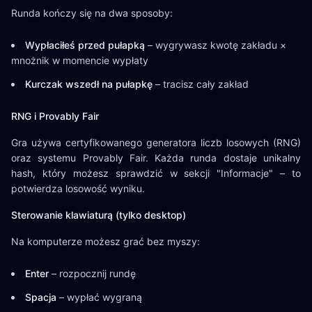
Runda kończy się na dwa sposoby:
Wypłaciłeś przed pułapką
– wygrywasz kwotę zakładu ×
mnożnik w momencie wypłaty
Kurczak wszedł na pułapkę
– tracisz cały zakład
RNG i Provably Fair
Gra używa certyfikowanego generatora liczb losowych (RNG)
oraz systemu Provably Fair. Każda runda dostaje unikalny
hash, który możesz sprawdzić w sekcji "Informacje" – to
potwierdza losowość wyniku.
Sterowanie klawiaturą (tylko desktop)
Na komputerze możesz grać bez myszy:
Enter
– rozpocznij rundę
Spacja
– wypłać wygraną