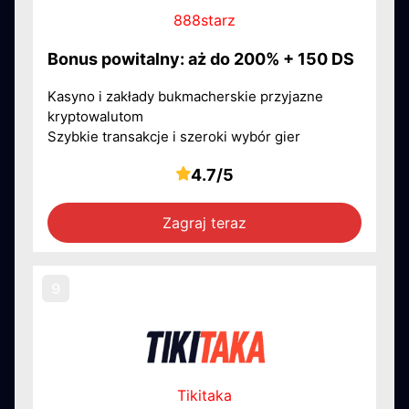
888starz
Bonus powitalny: aż do 200% + 150 DS
Kasyno i zakłady bukmacherskie przyjazne
kryptowalutom
Szybkie transakcje i szeroki wybór gier
4.7/5
Zagraj teraz
Tikitaka